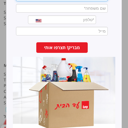
Top products
Our company
Sano Javel Super Gel
About company
Sano Javel Cleaning Foam
A word from the CEO
Sano Javel Cleaning Powder
Business Information
Investment in the community
quality and environment
Innovation
Why work at Sano?
מבריק! תצרפו אותי
Our History
More information
Sano-Bruno’s Enterprises Ltd
Site map
Haharash Street 11, Neve
Terms for using the site
Ne’eman
Privacy policy
Hod Hasharon, Israel
Code of Ethics
Tel:
09-7473222
Accessibility Statement
Shareholders meeting
Fax:
09-7473233
סנו פרופשיונל