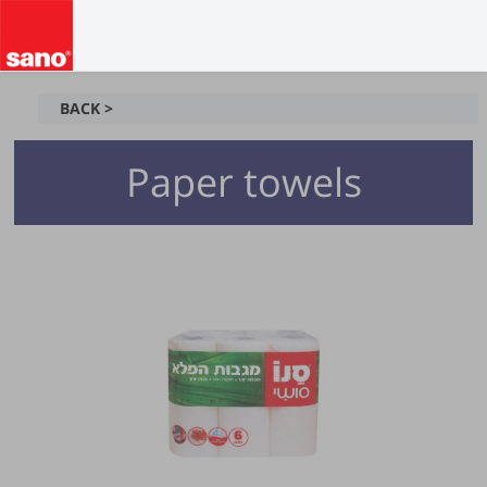
BACK >
Paper towels