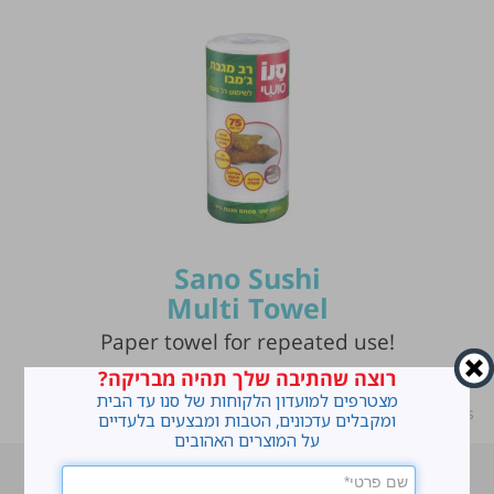
Sano Sushi
Multi Towel
Paper towel for repeated use!
רוצה שהתיבה שלך תהיה מבריקה?
מצטרפים למועדון הלקוחות של סנו עד הבית
ראשי
»
Our products
»
Paper products
»
Paper towels
ומקבלים עדכונים, הטבות ומבצעים בלעדיים
על המוצרים האהובים