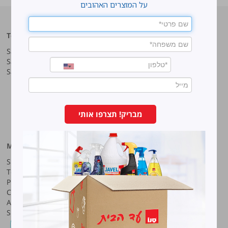
על המוצרים האהובים
Top products
Our company
Sano Javel Super Gel
About company
Sano Javel Cleaning Foam
A word from the CEO
Sano Javel Cleaning Powder
Business Information
Investment in the community
quality and environment
Innovation
Why work at Sano?
מבריק! תצרפו אותי
Our History
More information
Sano-Bruno’s Enterprises Ltd
Site map
Haharash Street 11, Neve
Terms for using the site
Ne’eman
Privacy policy
Hod Hasharon, Israel
Code of Ethics
Tel:
09-7473222
Accessibility Statement
Shareholders meeting
Fax:
09-7473233