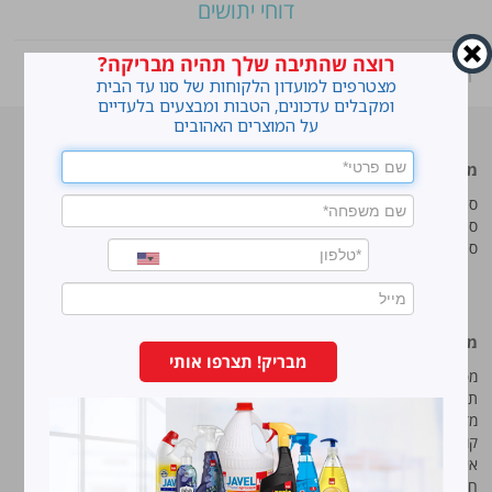
דוחי יתושים
רוצה שהתיבה שלך תהיה מבריקה?
ראשי
»
Shop
»
סנו סושי שקיות זיפר עם סליידר
מצטרפים למועדון הלקוחות של סנו עד הבית
ומקבלים עדכונים, הטבות ומבצעים בלעדיים
על המוצרים האהובים
מוצרים מובילים
סנו
סנו ז'אוול סופר ג'ל
איך מנקים כתמים עקשניים?
סנו ז'אוול קצף ניקוי
לנקות חלונות עם חיוך
סנו ז'אוול אבקת ניקוי
עושים סדר בארון הנעליים
טיפים והמלצות מקצועיות לשימוש
במוצרים
מידע נוסף
סנו מפעלי ברונוס בע“מ
מבריק! תצרפו אותי
מפת אתר
החרש 11 נוה נאמן, הוד השרון
תנאי שימוש באתר
טל:
5743*
מדיניות ופרטיות
קוד אתי
פקס:
09-7473233
איכות, בטיחות וסביבה
חוק שכר שווה