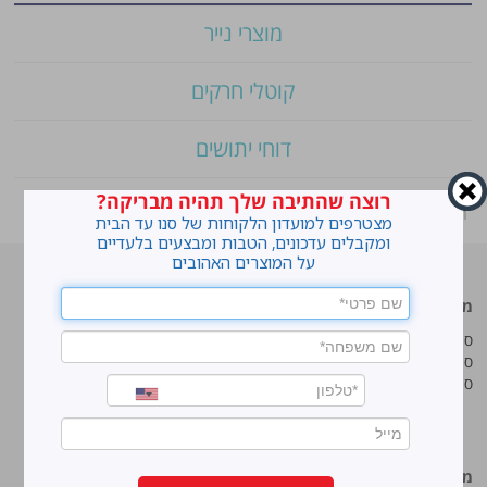
מוצרי נייר
קוטלי חרקים
דוחי יתושים
רוצה שהתיבה שלך תהיה מבריקה?
ראשי
»
Shop
»
סנו סושי שקיות אשפה ענקיות עם ידיות
מצטרפים למועדון הלקוחות של סנו עד הבית
ומקבלים עדכונים, הטבות ומבצעים בלעדיים
על המוצרים האהובים
מוצרים מובילים
סנו
סנו ז'אוול סופר ג'ל
איך מנקים כתמים עקשניים?
סנו ז'אוול קצף ניקוי
לנקות חלונות עם חיוך
סנו ז'אוול אבקת ניקוי
עושים סדר בארון הנעליים
טיפים והמלצות מקצועיות לשימוש
במוצרים
מידע נוסף
סנו מפעלי ברונוס בע“מ