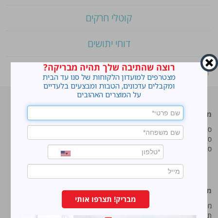
קוטלי חרקים
דוחי יתושים
רוצה שהתיבה שלך תהיה מבריקה?
ראשי
»
Shop
»
סנו סושי – שקיות אשפה אטומות וחזקות
מצטרפים למועדון הלקוחות של סנו עד הבית
ומקבלים עדכונים, הטבות ומבצעים בלעדיים
על המוצרים האהובים
מוצרים מובילים
סנו
סנו ז'אוול סופר ג'ל
איך מנקים כתמים עקשניים?
סנו ז'אוול קצף ניקוי
לנקות חלונות עם חיוך
סנו ז'אוול אבקת ניקוי
עושים סדר בארון הנעליים
טיפים והמלצות מקצועיות לשימוש
במוצרים
מידע נוסף
סנו מפעלי ברונוס בע“מ
מבריק! תצרפו אותי
מפת אתר
החרש 11 נוה נאמן, הוד השרון
תנאי שימוש באתר