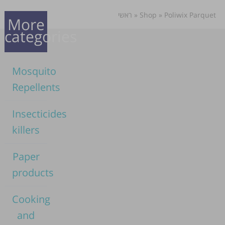
ראשי
»
Shop
»
Poliwix Parquet
More
categories
Mosquito
Repellents
Insecticides
killers
Paper
products
Cooking
and