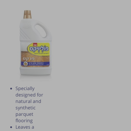
Specially
Publication of the tip is subject to the
designed for
discretion of the webmaster.
natural and
synthetic
parquet
flooring
Leaves a