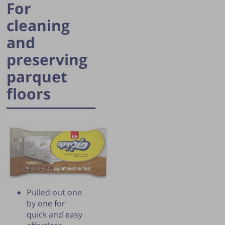
For
cleaning
and
preserving
parquet
floors
Publication of the tip is subject to the
discretion of the webmaster.
Pulled out one
by one for
quick and easy