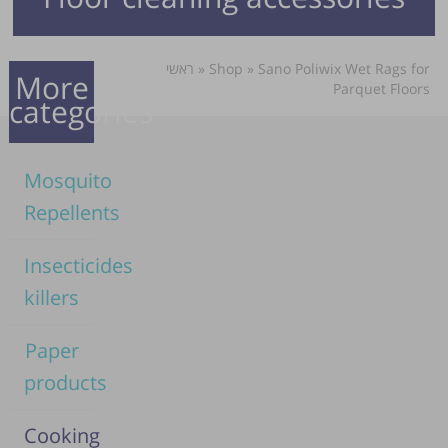
ראשי
»
Shop
»
Sano Poliwix Wet Rags for
More
Parquet Floors
categories
Mosquito
Repellents
Insecticides
killers
Paper
products
Cooking