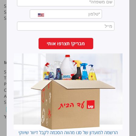
Sano Javel Super Gel
About company
Sano Javel Cleaning Foam
A word from the CEO
Sano Javel Cleaning Powder
Business Information
Investment in the community
quality and environment
Innovation
Why work at Sano?
מבריק! תצרפו אותי
Our History
More information
Sano-Bruno’s Enterprises Ltd
Site map
Haharash Street 11, Neve
Terms for using the site
Ne’eman
Privacy policy
Hod Hasharon, Israel
Code of Ethics
Tel:
09-7473222
Accessibility Statement
Shareholders meeting
Fax:
09-7473233
סנו פרופשיונל
הרשמה למועדון של סנו מהווה הסכמה לקבל דיוור שיווקי
Site by: anova web development
|
planb