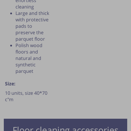
effortless
cleaning
Large and thick
with protective
pads to
preserve the
parquet floor
Polish wood
floors and
natural and
synthetic
parquet
Size:
10 units, size 40*70
c"m
Floor cleaning accessories