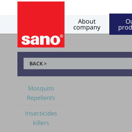
About
O
company
prod
BACK >
Mosquito
Repellents
Insecticides
killers