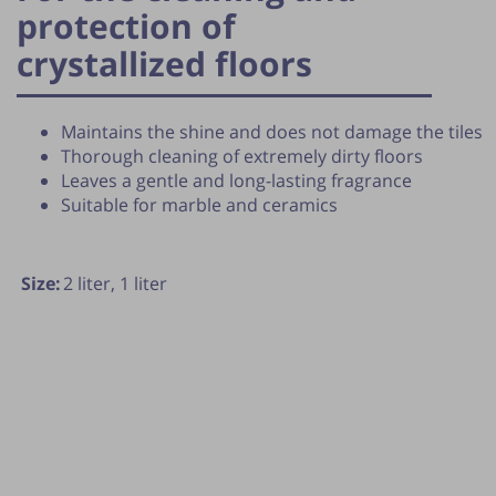
protection of
crystallized floors
Maintains the shine and does not damage the tiles
Thorough cleaning of extremely dirty floors
Leaves a gentle and long-lasting fragrance
Suitable for marble and ceramics
Size:
2 liter,
1 liter
lication of the tip is subject to the discretion of the webmas