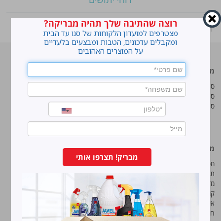
רוצה שהתיבה שלך תהיה מבריקה?
ראשי
»
Shop
»
ריצפז פרש הום
מצטרפים למועדון הלקוחות של סנו עד הבית
ומקבלים עדכונים, הטבות ומבצעים בלעדיים
על המוצרים האהובים
מוצרים מובילים
סנו
סנו ז'אוול סופר ג'ל
איך מנקים כתמים עקשניים?
סנו ז'אוול קצף ניקוי
לנקות חלונות עם חיוך
סנו ז'אוול אבקת ניקוי
עושים סדר בארון הנעליים
טיפים והמלצות מקצועיות לשימוש
במוצרים
מידע נוסף
סנו מפעלי ברונוס בע“מ
מבריק! תצרפו אותי
מפת אתר
החרש 11 נוה נאמן, הוד השרון
תנאי שימוש באתר
טל:
5743*
מדיניות ופרטיות
קוד אתי
פקס:
09-7473233
איכות, בטיחות וסביבה
חוק שכר שווה