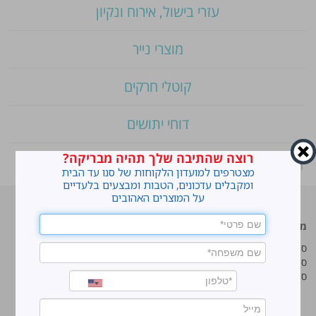
עזרי בישול, אירוח ונקיון
מוצרי נייר
קוטלי חרקים
דוחי יתושים
רוצה שהתיבה שלך תהיה מבריקה?
ראשי
»
Shop
»
ריצפז מטליות לחות לניקוי הרצפה
מצטרפים למועדון הלקוחות של סנו עד הבית
ומקבלים עדכונים, הטבות ומבצעים בלעדיים
על המוצרים האהובים
מוצרים מובילים
סנו
סנו ז'אוול סופר ג'ל
איך מנקים כתמים עקשניים?
סנו ז'אוול קצף ניקוי
לנקות חלונות עם חיוך
סנו ז'אוול אבקת ניקוי
עושים סדר בארון הנעליים
טיפים והמלצות מקצועיות לשימוש
במוצרים