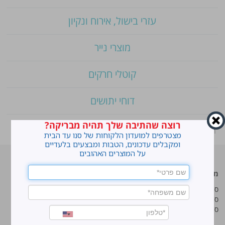
עזרי בישול, אירוח ונקיון
מוצרי נייר
קוטלי חרקים
דוחי יתושים
רוצה שהתיבה שלך תהיה מבריקה?
ראשי
»
Shop
»
פוליויקס פרקט
מצטרפים למועדון הלקוחות של סנו עד הבית
ומקבלים עדכונים, הטבות ומבצעים בלעדיים
על המוצרים האהובים
מוצרים מובילים
סנו
סנו ז'אוול סופר ג'ל
איך מנקים כתמים עקשניים?
סנו ז'אוול קצף ניקוי
לנקות חלונות עם חיוך
סנו ז'אוול אבקת ניקוי
עושים סדר בארון הנעליים
טיפים והמלצות מקצועיות לשימוש