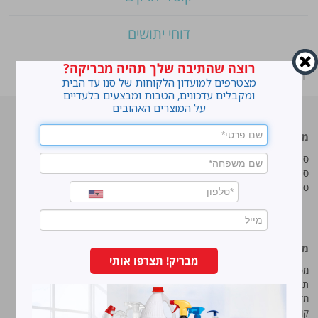
דוחי יתושים
רוצה שהתיבה שלך תהיה מבריקה?
ראשי
»
Shop
»
סנו סושי תבניות EXTRA חזקות!
מצטרפים למועדון הלקוחות של סנו עד הבית
ומקבלים עדכונים, הטבות ומבצעים בלעדיים
על המוצרים האהובים
מוצרים מובילים
סנו
סנו ז'אוול סופר ג'ל
איך מנקים כתמים עקשניים?
סנו ז'אוול קצף ניקוי
לנקות חלונות עם חיוך
סנו ז'אוול אבקת ניקוי
עושים סדר בארון הנעליים
טיפים והמלצות מקצועיות לשימוש
במוצרים
מידע נוסף
סנו מפעלי ברונוס בע“מ
מבריק! תצרפו אותי
מפת אתר
החרש 11 נוה נאמן, הוד השרון
תנאי שימוש באתר
טל:
5743*
מדיניות ופרטיות
קוד אתי
פקס:
09-7473233