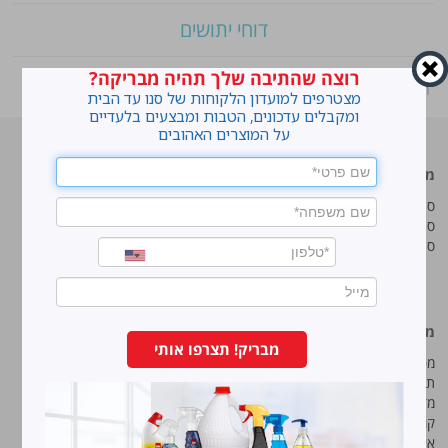
דוחי יתושים
רוצה שהתיבה שלך תהיה מבריקה?
ראשי
»
Shop
»
סנו סושי שקיות אשפה
מצטרפים למועדון הלקוחות של סנו עד הבית
ומקבלים עדכונים, הטבות ומבצעים בלעדיים
על המוצרים האהובים
מוצרים מובילים
סנו
סנו ז'אוול סופר ג'ל
איך מנקים כתמים עקשניים?
סנו ז'אוול קצף ניקוי
לנקות חלונות עם חיוך
סנו ז'אוול אבקת ניקוי
עושים סדר בארון הנעליים
טיפים והמלצות מקצועיות לשימוש
במוצרים
מידע נוסף
סנו מפעלי ברונוס בע“מ
מבריק! תצרפו אותי
מפת אתר
החרש 11 נוה נאמן, הוד השרון
תנאי שימוש באתר
טל:
5743*
מדיניות ופרטיות
קוד אתי
פקס:
09-7473233
איכות, בטיחות וסביבה