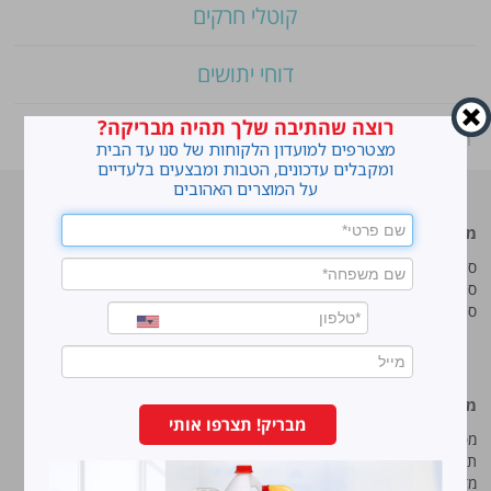
קוטלי חרקים
דוחי יתושים
רוצה שהתיבה שלך תהיה מבריקה?
ראשי
»
Shop
»
סנו סושי – נייר אפייה מותאם לתבנית נינג’ה
מצטרפים למועדון הלקוחות של סנו עד הבית
ומקבלים עדכונים, הטבות ומבצעים בלעדיים
על המוצרים האהובים
מוצרים מובילים
סנו
סנו ז'אוול סופר ג'ל
איך מנקים כתמים עקשניים?
סנו ז'אוול קצף ניקוי
לנקות חלונות עם חיוך
סנו ז'אוול אבקת ניקוי
עושים סדר בארון הנעליים
טיפים והמלצות מקצועיות לשימוש
במוצרים
מידע נוסף
סנו מפעלי ברונוס בע“מ
מבריק! תצרפו אותי
מפת אתר
החרש 11 נוה נאמן, הוד השרון
תנאי שימוש באתר
טל:
5743*
מדיניות ופרטיות