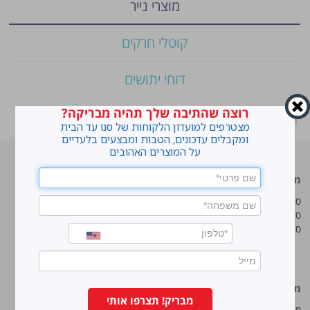
מוצרי נייר
קוטלי חרקים
דוחי יתושים
רוצה שהתיבה שלך תהיה מבריקה?
ראשי
»
Shop
»
סנו סושי מפיות לאירוח 3 שכבות
מצטרפים למועדון הלקוחות של סנו עד הבית
ומקבלים עדכונים, הטבות ומבצעים בלעדיים
על המוצרים האהובים
מוצרים מובילים
סנו
סנו ז'אוול סופר ג'ל
איך מנקים כתמים עקשניים?
סנו ז'אוול קצף ניקוי
לנקות חלונות עם חיוך
סנו ז'אוול אבקת ניקוי
עושים סדר בארון הנעליים
טיפים והמלצות מקצועיות לשימוש
במוצרים
מידע נוסף
סנו מפעלי ברונוס בע“מ
מבריק! תצרפו אותי
מפת אתר