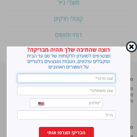
מוצרי נייר
קוטלי חרקים
דוחי יתושים
רוצה שהתיבה שלך תהיה מבריקה?
ראשי
»
Shop
»
סנו טקסטיל שמפו לכביסה ביד
מצטרפים למועדון הלקוחות של סנו עד הבית
ומקבלים עדכונים, הטבות ומבצעים בלעדיים
על המוצרים האהובים
מוצרים מובילים
סנו
סנו ז'אוול סופר ג'ל
איך מנקים כתמים עקשניים?
סנו ז'אוול קצף ניקוי
לנקות חלונות עם חיוך
סנו ז'אוול אבקת ניקוי
עושים סדר בארון הנעליים
טיפים והמלצות מקצועיות לשימוש
במוצרים
מידע נוסף
סנו מפעלי ברונוס בע“מ
מבריק! תצרפו אותי
מפת אתר
החרש 11 נוה נאמן, הוד השרון