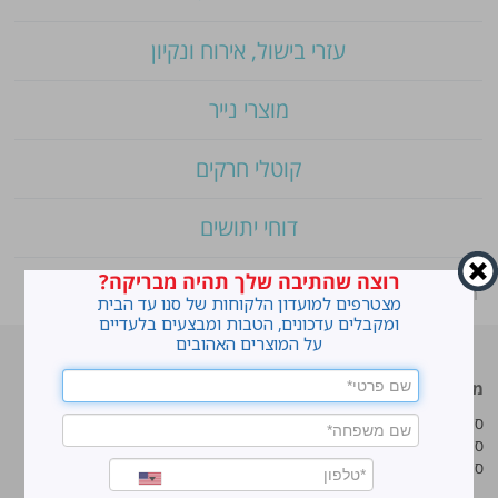
עזרי בישול, אירוח ונקיון
מוצרי נייר
קוטלי חרקים
דוחי יתושים
רוצה שהתיבה שלך תהיה מבריקה?
ראשי
»
Shop
»
סנו די דוחה יתושים פלוס אלוורה
מצטרפים למועדון הלקוחות של סנו עד הבית
ומקבלים עדכונים, הטבות ומבצעים בלעדיים
על המוצרים האהובים
מוצרים מובילים
סנו
סנו ז'אוול סופר ג'ל
איך מנקים כתמים עקשניים?
סנו ז'אוול קצף ניקוי
לנקות חלונות עם חיוך
סנו ז'אוול אבקת ניקוי
עושים סדר בארון הנעליים
טיפים והמלצות מקצועיות לשימוש