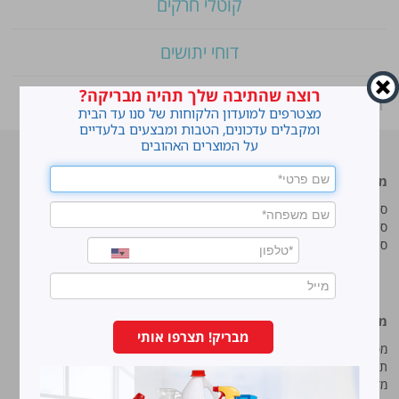
קוטלי חרקים
דוחי יתושים
רוצה שהתיבה שלך תהיה מבריקה?
ראשי
»
Shop
»
מטליות לחות לחיטויולניקוי יסודי
מצטרפים למועדון הלקוחות של סנו עד הבית
ומקבלים עדכונים, הטבות ומבצעים בלעדיים
על המוצרים האהובים
מוצרים מובילים
סנו
סנו ז'אוול סופר ג'ל
איך מנקים כתמים עקשניים?
סנו ז'אוול קצף ניקוי
לנקות חלונות עם חיוך
סנו ז'אוול אבקת ניקוי
עושים סדר בארון הנעליים
טיפים והמלצות מקצועיות לשימוש
במוצרים
מידע נוסף
סנו מפעלי ברונוס בע“מ
מבריק! תצרפו אותי
מפת אתר
החרש 11 נוה נאמן, הוד השרון
תנאי שימוש באתר
טל:
5743*
מדיניות ופרטיות