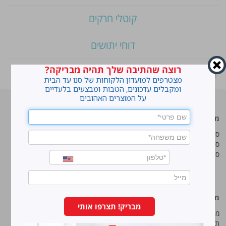
קוטלי חרקים
דוחי יתושים
רוצה שהתיבה שלך תהיה מבריקה?
ראשי
»
Shop
»
סנו ריצפז מטליות לחות לריצפה
מצטרפים למועדון הלקוחות של סנו עד הבית
ומקבלים עדכונים, הטבות ומבצעים בלעדיים
על המוצרים האהובים
מוצרים מובילים
סנו
סנו ז'אוול סופר ג'ל
איך מנקים כתמים עקשניים?
סנו ז'אוול קצף ניקוי
לנקות חלונות עם חיוך
סנו ז'אוול אבקת ניקוי
עושים סדר בארון הנעליים
טיפים והמלצות מקצועיות לשימוש
במוצרים
מידע נוסף
סנו מפעלי ברונוס בע“מ
מבריק! תצרפו אותי
מפת אתר
החרש 11 נוה נאמן, הוד השרון
תנאי שימוש באתר