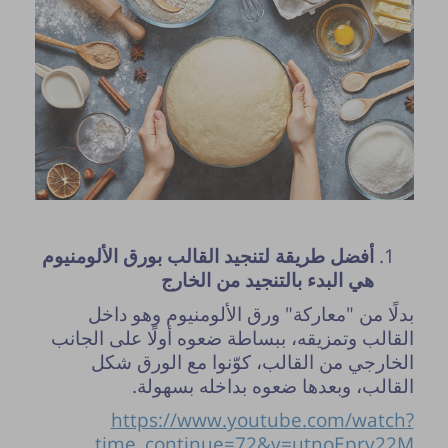
أفضل طريقة لتنجيد القالب بورق الألومنيوم
هي البدء بالتنجيد من الخارج
بدلًا من "معاركة" ورق الألومنيوم وهو داخل
نشر النصيحة مشروط بموافقة مدير الموقع.
القالب وتمزيقه، ببساطة ضعوه أولًا على الجانب
الخارجي من القالب، كوّنوا مع الورق شكل
القالب، وبعدها ضعوه بداخله بسهولة.
https://www.youtube.com/watch?
time_continue=72&v=utnoEprv22M