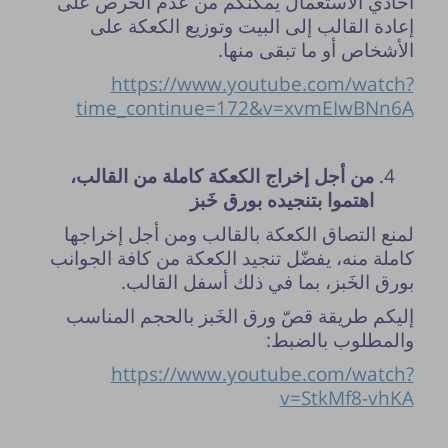
أحادي الاستعمال يمكّنكم من عدم الحرص على
إعادة القالب إلى البيت وتوزيع الكعكة على
الأشخاص أو ما تبقى منها.
https://www.youtube.com/watch?
time_continue=172&v=xvmEIwBNn6A
من أجل إخراج الكعكة كاملة من القالب،
اهتموا بتنجيده بورق خَبز
لمنع التصاق الكعكة بالقالب ومن أجل إخراجها
كاملة منه، يفضّل تنجيد الكعكة من كافة الجوانب
بورق الخَبز، بما في ذلك أسفل القالب.
إليكم طريقة قصّ ورق الخَبز بالحجم المناسب
والمطلوب بالضبط:
https://www.youtube.com/watch?
v=StkMf8-vhKA