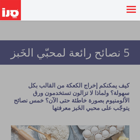
5 نصائح رائعة لمحبّي الخَبز
كيف
يمكنكم
إخراج
الكعكة
من
القالب
بكل
سهولة؟
ولماذا
لا
تزالون
تستخدمون
ورق
الألومنيوم
بصورة
خاطئة
حتى
الآن؟
خمس
نصائح
يتوجّب
على
محبي
الخَبز
معرفتها