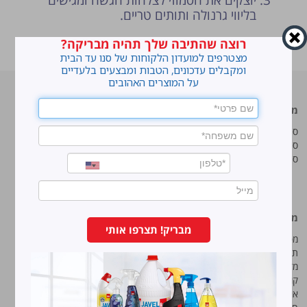
יוצקים את הסמוזי לצלחות הגשה ומגישים
בליווי גרנולה ותותים טריים.
רוצה שהתיבה שלך תהיה מבריקה?
ראשי
»
סמודי תות בננה מפנק וקל להכנה
מצטרפים למועדון הלקוחות של סנו עד הבית
ומקבלים עדכונים, הטבות ומבצעים בלעדיים
על המוצרים האהובים
מוצרים מובילים
סנו
סנו ז'אוול סופר ג'ל
איך מנקים כתמים עקשניים?
סנו ז'אוול קצף ניקוי
לנקות חלונות עם חיוך
סנו ז'אוול אבקת ניקוי
עושים סדר בארון הנעליים
טיפים והמלצות מקצועיות לשימוש
במוצרים
מידע נוסף
סנו מפעלי ברונוס בע“מ
מבריק! תצרפו אותי
מפת אתר
החרש 11 נוה נאמן, הוד השרון
תנאי שימוש באתר
טל:
5743*
מדיניות ופרטיות
קוד אתי
פקס:
09-7473233
איכות, בטיחות וסביבה