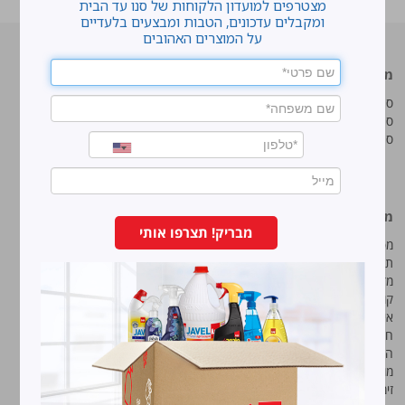
מצטרפים למועדון הלקוחות של סנו עד הבית
ומקבלים עדכונים, הטבות ומבצעים בלעדיים
על המוצרים האהובים
מוצרים מובילים
סנו
סנו ז'אוול סופר ג'ל
איך מנקים כתמים עקשניים?
סנו ז'אוול קצף ניקוי
לנקות חלונות עם חיוך
סנו ז'אוול אבקת ניקוי
עושים סדר בארון הנעליים
טיפים והמלצות מקצועיות לשימוש
במוצרים
מידע נוסף
סנו מפעלי ברונוס בע“מ
מבריק! תצרפו אותי
מפת אתר
החרש 11 נוה נאמן, הוד השרון
תנאי שימוש באתר
טל:
5743*
מדיניות ופרטיות
קוד אתי
פקס:
09-7473233
איכות, בטיחות וסביבה
חוק שכר שווה
הצהרת נגישות
מודעות
זימון אסיפה שנתית