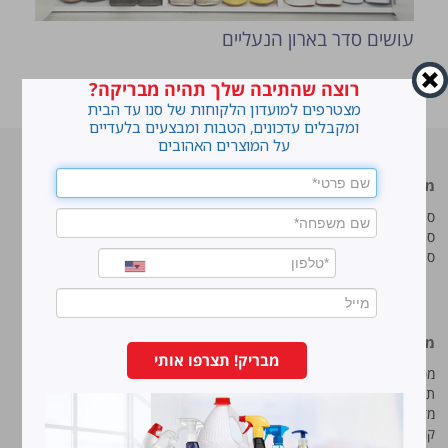
עושים סדר בארון הנעליים
רוצה שהתיבה שלך תהיה מבריקה?
ראשי
»
איך מאווררים ומנקים את המזרון?
מצטרפים למועדון הלקוחות של סנו עד הבית
ומקבלים עדכונים, הטבות ומבצעים בלעדיים
על המוצרים האהובים
מוצרים מובילים
סנו
סנו ז'אוול סופר ג'ל
איך מנקים כתמים עקשניים?
סנו ז'אוול קצף ניקוי
לנקות חלונות עם חיוך
סנו ז'אוול אבקת ניקוי
עושים סדר בארון הנעליים
טיפים והמלצות מקצועיות לשימוש
במוצרים
מידע נוסף
סנו מפעלי ברונוס בע“מ
מבריק! תצרפו אותי
מפת אתר
החרש 11 נוה נאמן, הוד השרון
תנאי שימוש באתר
טל:
5743*
מדיניות ופרטיות
קוד אתי
פקס:
09-7473233