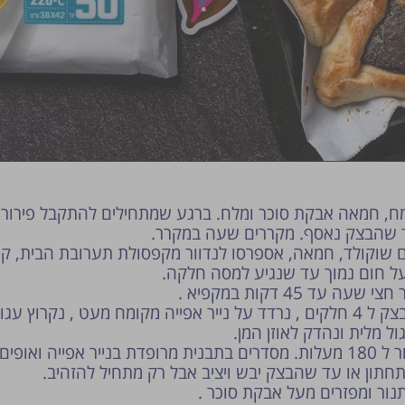
ח, חמאה אבקת סוכר ומלח. ברגע שמתחילים להתקבל פירורים
 שהבצק נאסף. מקררים שעה במקרר.
שוקולד, חמאה, אספרסו לנדוור מקפסולת תערובת הבית, קו
על חום נמוך עד שנגיע למסה חלקה.
עה עד 45 דקות במקפיא .
נחלק את הבצק ל 4 חלקים , נרדד על נייר אפייה מקומח מעט , נקרוץ עג
ל מלית ונהדק לאוזן המן.
תחתון או עד שהבצק יבש ויציב אבל רק מתחיל להזהיב.
נור ומפזרים מעל אבקת סוכר .