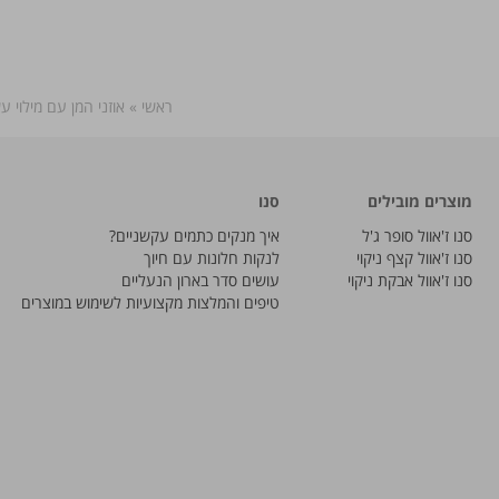
ראשי
»
אוזני המן עם מילוי 
מוצרים מובילים
סנו
סנו ז'אוול סופר ג'ל
איך מנקים כתמים עקשניים?
סנו ז'אוול קצף ניקוי
לנקות חלונות עם חיוך
סנו ז'אוול אבקת ניקוי
עושים סדר בארון הנעליים
טיפים והמלצות מקצועיות לשימוש במוצרים