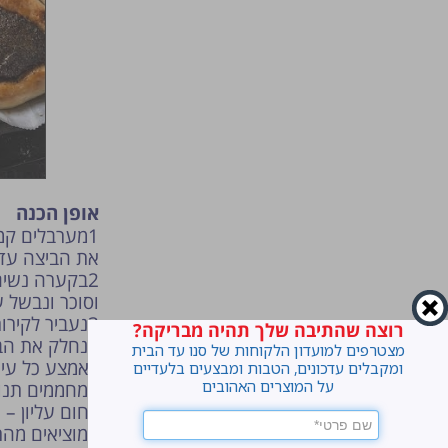
אופן הכנה
1
מערבלים קמ
את הביצה עד
2
בקערה נשים 
וסוכר ונבשל 
3
נעביר לקירור חצי ש
רוצה שהתיבה שלך תהיה מבריקה?
4
מצטרפים למועדון הלקוחות של סנו עד הבית
באמצע כל עיגו
ומקבלים עדכונים, הטבות ומבצעים בלעדיים
על המוצרים האהובים
5
בחום עליון – 
6
מוציאים מהת