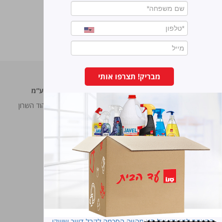
מבריק! תצרפו אותי
סנו מפעלי ברונוס בע“מ
החרש 11 נוה נאמן, הוד השרון
טל:
5743*
פקס:
09-7473233
סנו פרופשיונל
פתרון מנצח גם ללקוחות מוסדיים
הרשמה למועדון של סנו מהווה הסכמה לקבל דיוור שיווקי