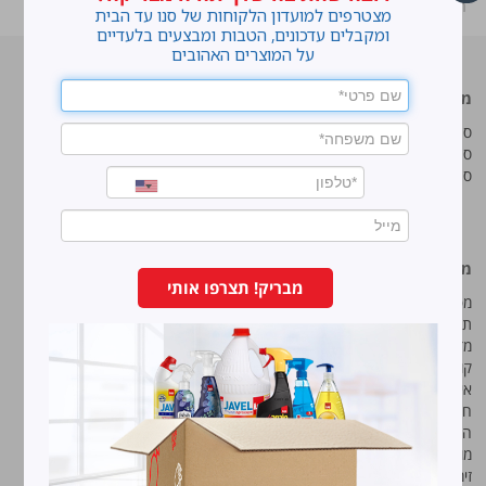
ראשי
»
K3 פיתיון ג'ל
»
Shop
מצטרפים למועדון הלקוחות של סנו עד הבית
ומקבלים עדכונים, הטבות ומבצעים בלעדיים
על המוצרים האהובים
מוצרים מובילים
סנו
סנו ז'אוול סופר ג'ל
איך מנקים כתמים עקשניים?
סנו ז'אוול קצף ניקוי
לנקות חלונות עם חיוך
סנו ז'אוול אבקת ניקוי
עושים סדר בארון הנעליים
טיפים והמלצות מקצועיות לשימוש
במוצרים
מידע נוסף
סנו מפעלי ברונוס בע“מ
מבריק! תצרפו אותי
מפת אתר
החרש 11 נוה נאמן, הוד השרון
תנאי שימוש באתר
טל:
5743*
מדיניות ופרטיות
קוד אתי
פקס:
09-7473233
איכות, בטיחות וסביבה
חוק שכר שווה
הצהרת נגישות
מודעות
זימון אסיפה שנתית