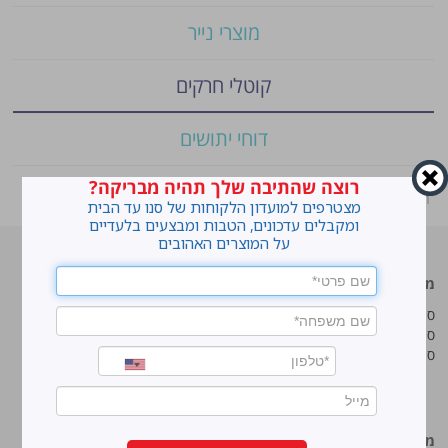
מוצרי נייר
קוטלי חרקים
דוחי יתושים
רוצה שהתיבה שלך תהיה מבריקה?
ראשי
»
Shop
»
סנו K-2000
מצטרפים למועדון הלקוחות של סנו עד הבית
ומקבלים עדכונים, הטבות ומבצעים בלעדיים
על המוצרים האהובים
מוצרים מובילים
סנו
סנו ז'אוול סופר ג'ל
איך מנקים כתמים עקשניים?
סנו ז'אוול קצף ניקוי
לנקות חלונות עם חיוך
סנו ז'אוול אבקת ניקוי
עושים סדר בארון הנעליים
טיפים והמלצות מקצועיות לשימוש
במוצרים
מידע נוסף
סנו מפעלי ברונוס בע“מ