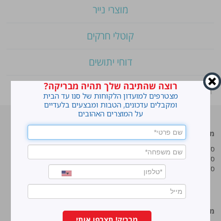
מוצרי נייר
קוטלי חרקים
דוחי יתושים
רוצה שהתיבה שלך תהיה מבריקה?
ראשי
»
Shop
»
סנו שטיחים
מצטרפים למועדון הלקוחות של סנו עד הבית
ומקבלים עדכונים, הטבות ומבצעים בלעדיים
על המוצרים האהובים
מוצרים מובילים
סנו
סנו ז'אוול סופר ג'ל
איך מנקים כתמים עקשניים?
סנו ז'אוול קצף ניקוי
לנקות חלונות עם חיוך
סנו ז'אוול אבקת ניקוי
עושים סדר בארון הנעליים
טיפים והמלצות מקצועיות לשימוש
במוצרים
מידע נוסף
סנו מפעלי ברונוס בע“מ
מבריק! תצרפו אותי