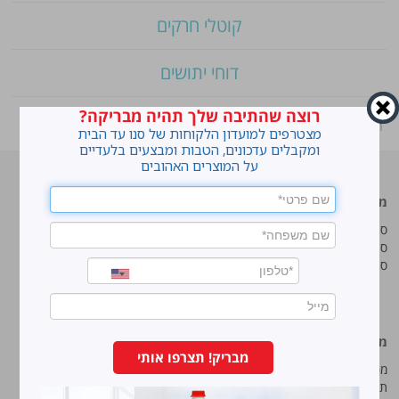
קוטלי חרקים
דוחי יתושים
רוצה שהתיבה שלך תהיה מבריקה?
ראשי
»
Shop
»
סנו ריצפז מטליות לחות לרצפה
מצטרפים למועדון הלקוחות של סנו עד הבית
ומקבלים עדכונים, הטבות ומבצעים בלעדיים
על המוצרים האהובים
מוצרים מובילים
סנו
סנו ז'אוול סופר ג'ל
איך מנקים כתמים עקשניים?
סנו ז'אוול קצף ניקוי
לנקות חלונות עם חיוך
סנו ז'אוול אבקת ניקוי
עושים סדר בארון הנעליים
טיפים והמלצות מקצועיות לשימוש
במוצרים
מידע נוסף
סנו מפעלי ברונוס בע“מ
מבריק! תצרפו אותי
מפת אתר
החרש 11 נוה נאמן, הוד השרון
תנאי שימוש באתר
טל:
5743*