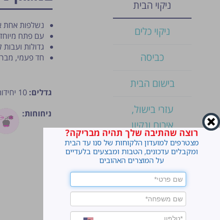
ניקוי הבית
נשלפות אחת אח
ניקוי כלים
עם פתח מיוחד 
גדולות ועבות ל
כביסה
חד פעמי, מבר
בישום הבית
גדלים:
10 יחידות, גודל 40*70 ס"מ
עזרי בישול,
ניחוחות:
אירוח ונקיון
רוצה שהתיבה שלך תהיה מבריקה?
מצטרפים למועדון הלקוחות של סנו עד הבית
מוצרי נייר
ומקבלים עדכונים, הטבות ומבצעים בלעדיים
על המוצרים האהובים
קוטלי חרקים
דוחי יתושים