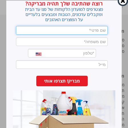
רוצה שהתיבה שלך תהיה מבריקה?
ראשי
»
Shop
»
סנו סושי רדיד אלומיניום
מצטרפים למועדון הלקוחות של סנו עד הבית
ומקבלים עדכונים, הטבות ומבצעים בלעדיים
על המוצרים האהובים
מוצרים מובילים
סנו
סנו ז'אוול סופר ג'ל
איך מנקים כתמים עקשניים?
סנו ז'אוול קצף ניקוי
לנקות חלונות עם חיוך
סנו ז'אוול אבקת ניקוי
עושים סדר בארון הנעליים
טיפים והמלצות מקצועיות לשימוש
במוצרים
מידע נוסף
סנו מפעלי ברונוס בע“מ
מבריק! תצרפו אותי
מפת אתר
החרש 11 נוה נאמן, הוד השרון
תנאי שימוש באתר
טל:
5743*
מדיניות ופרטיות
קוד אתי
פקס:
09-7473233
איכות, בטיחות וסביבה
חוק שכר שווה
הצהרת נגישות
מודעות