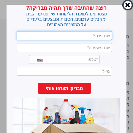
רוצה שהתיבה שלך תהיה מבריקה?
ראשי
»
Shop
»
סנו סושי ניילון נצמד +
מצטרפים למועדון הלקוחות של סנו עד הבית
ומקבלים עדכונים, הטבות ומבצעים בלעדיים
על המוצרים האהובים
מוצרים מובילים
סנו
סנו ז'אוול סופר ג'ל
איך מנקים כתמים עקשניים?
סנו ז'אוול קצף ניקוי
לנקות חלונות עם חיוך
סנו ז'אוול אבקת ניקוי
עושים סדר בארון הנעליים
טיפים והמלצות מקצועיות לשימוש
במוצרים
מידע נוסף
סנו מפעלי ברונוס בע“מ
מבריק! תצרפו אותי
מפת אתר
החרש 11 נוה נאמן, הוד השרון
תנאי שימוש באתר
טל:
5743*
מדיניות ופרטיות
קוד אתי
פקס:
09-7473233
איכות, בטיחות וסביבה
חוק שכר שווה
הצהרת נגישות