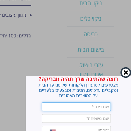
ניקוי הבית
מגוון עיצובים 
ניקוי כלים
כביסה
גדלים:
100 יחידות
בישום הבית
עזרי בישול,
אירוח ונקיון
רוצה שהתיבה שלך תהיה מבריקה?
מצטרפים למועדון הלקוחות של סנו עד הבית
מוצרי נייר
ומקבלים עדכונים, הטבות ומבצעים בלעדיים
על המוצרים האהובים
קוטלי חרקים
דוחי יתושים