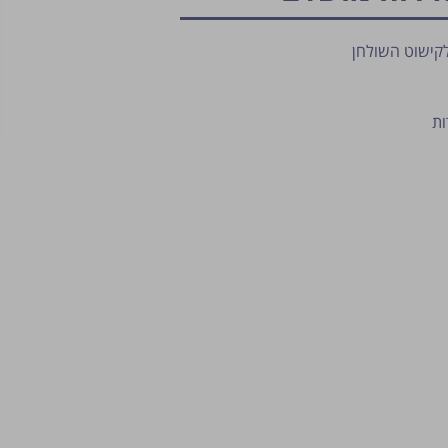
לקישוט השולחן
פרסום הטיפ מותנה לשיקול מנהל ה