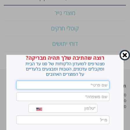
מוצרי נייר
קוטלי חרקים
דוחי יתושים
רוצה שהתיבה שלך תהיה מבריקה?
ראשי
»
Shop
»
סנו סושי מטליות לחות לרצפה
מצטרפים למועדון הלקוחות של סנו עד הבית
ומקבלים עדכונים, הטבות ומבצעים בלעדיים
על המוצרים האהובים
מוצרים מובילים
סנו
סנו ז'אוול סופר ג'ל
איך מנקים כתמים עקשניים?
סנו ז'אוול קצף ניקוי
לנקות חלונות עם חיוך
סנו ז'אוול אבקת ניקוי
עושים סדר בארון הנעליים
טיפים והמלצות מקצועיות לשימוש
במוצרים