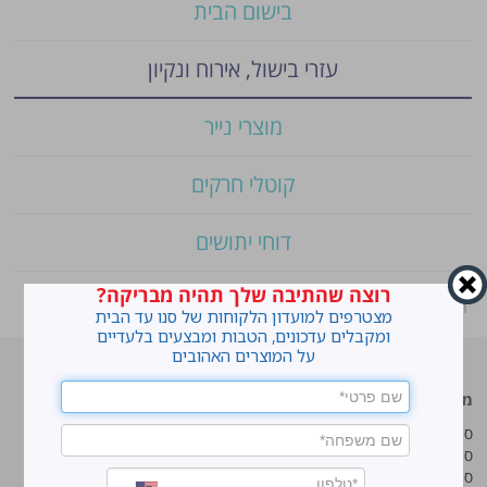
בישום הבית
עזרי בישול, אירוח ונקיון
מוצרי נייר
קוטלי חרקים
דוחי יתושים
רוצה שהתיבה שלך תהיה מבריקה?
ראשי
»
Shop
»
סנו סושי מטליות "זיגזג" לרצפה
מצטרפים למועדון הלקוחות של סנו עד הבית
ומקבלים עדכונים, הטבות ומבצעים בלעדיים
על המוצרים האהובים
מוצרים מובילים
סנו
סנו ז'אוול סופר ג'ל
איך מנקים כתמים עקשניים?
סנו ז'אוול קצף ניקוי
לנקות חלונות עם חיוך
סנו ז'אוול אבקת ניקוי
עושים סדר בארון הנעליים