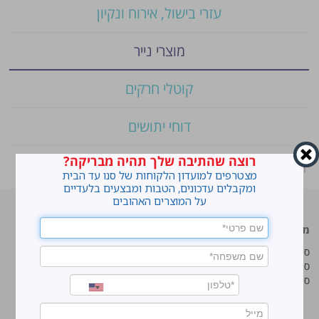
עזרי בישול, אירוח ונקיון
מוצרי נייר
קוטלי חרקים
דוחי יתושים
רוצה שהתיבה שלך תהיה מבריקה?
ראשי
»
Shop
»
סנו סופט ממחטות אף צבעוניים במארז
מצטרפים למועדון הלקוחות של סנו עד הבית
ומקבלים עדכונים, הטבות ומבצעים בלעדיים
על המוצרים האהובים
מוצרים מובילים
סנו
סנו ז'אוול סופר ג'ל
איך מנקים כתמים עקשניים?
סנו ז'אוול קצף ניקוי
לנקות חלונות עם חיוך
סנו ז'אוול אבקת ניקוי
עושים סדר בארון הנעליים
טיפים והמלצות מקצועיות לשימוש
במוצרים