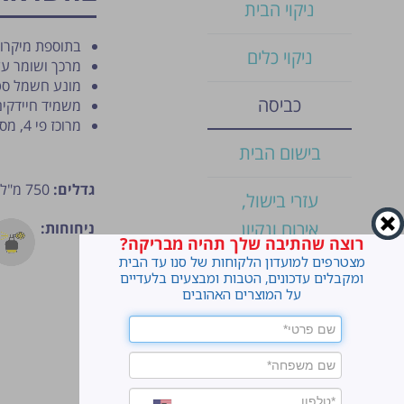
ניקוי הבית
בתוספת מיקרוק
ניקוי כלים
מרכך ושומר על
מונע חשמל סטט
כביסה
משמיד חיידקים
מרוכז פי 4, מספיק לעד 30 כביסות
בישום הבית
גדלים:
750 מ"ל
עזרי בישול,
אירוח ונקיון
ניחוחות:
רוצה שהתיבה שלך תהיה מבריקה?
מצטרפים למועדון הלקוחות של סנו עד הבית
מוצרי נייר
ומקבלים עדכונים, הטבות ומבצעים בלעדיים
על המוצרים האהובים
קוטלי חרקים
דוחי יתושים