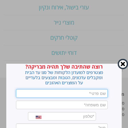
עזרי בישול, אירוח ונקיון
מוצרי נייר
קוטלי חרקים
דוחי יתושים
רוצה שהתיבה שלך תהיה מבריקה?
ראשי
»
Shop
»
סנו אוקסיג'ן ג'ל להסרת כתמים
מצטרפים למועדון הלקוחות של סנו עד הבית
ומקבלים עדכונים, הטבות ומבצעים בלעדיים
על המוצרים האהובים
מוצרים מובילים
סנו
סנו ז'אוול סופר ג'ל
איך מנקים כתמים עקשניים?
סנו ז'אוול קצף ניקוי
לנקות חלונות עם חיוך
סנו ז'אוול אבקת ניקוי
עושים סדר בארון הנעליים
טיפים והמלצות מקצועיות לשימוש
במוצרים