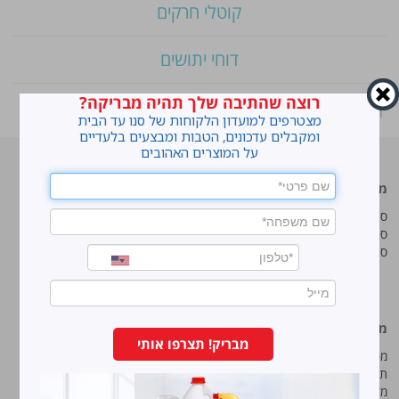
קוטלי חרקים
דוחי יתושים
רוצה שהתיבה שלך תהיה מבריקה?
ראשי
»
Shop
»
מרכך כביסה מקסימה CALM מרוכז
מצטרפים למועדון הלקוחות של סנו עד הבית
ומקבלים עדכונים, הטבות ומבצעים בלעדיים
על המוצרים האהובים
מוצרים מובילים
סנו
סנו ז'אוול סופר ג'ל
איך מנקים כתמים עקשניים?
סנו ז'אוול קצף ניקוי
לנקות חלונות עם חיוך
סנו ז'אוול אבקת ניקוי
עושים סדר בארון הנעליים
טיפים והמלצות מקצועיות לשימוש
במוצרים
מידע נוסף
סנו מפעלי ברונוס בע“מ
מבריק! תצרפו אותי
מפת אתר
החרש 11 נוה נאמן, הוד השרון
תנאי שימוש באתר
טל:
5743*
מדיניות ופרטיות