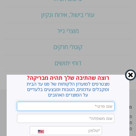
עזרי בישול, אירוח ונקיון
מוצרי נייר
קוטלי חרקים
דוחי יתושים
רוצה שהתיבה שלך תהיה מבריקה?
ראשי
»
Shop
»
מקסימה אבקת כביסה עם אפקט הז'אוול
מצטרפים למועדון הלקוחות של סנו עד הבית
ומקבלים עדכונים, הטבות ומבצעים בלעדיים
על המוצרים האהובים
מוצרים מובילים
סנו
סנו ז'אוול סופר ג'ל
איך מנקים כתמים עקשניים?
סנו ז'אוול קצף ניקוי
לנקות חלונות עם חיוך
סנו ז'אוול אבקת ניקוי
עושים סדר בארון הנעליים
טיפים והמלצות מקצועיות לשימוש