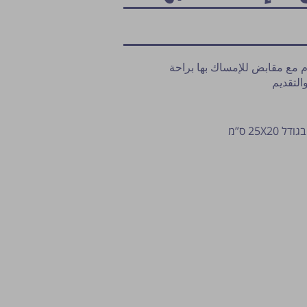
م مع مقابض للإمساك بها براحة
التقديم
نشر النصيحة مشروط بموافقة مدير الم