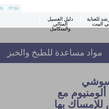
עברית
sh
شد للعناية
دليل الغسيل
ي البيت
المثالي
والمتكامل
مواد مساعدة للطبخ والخبز
سوشي
ألومنيوم مع
للإمساك بها