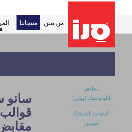
من نحن
منتجاتنا
المر
ف
تنظيف
سانو 
إكولوجيك (بيئي)
قوالب 
النظافة الصحيّة
مقابض 
لليدين