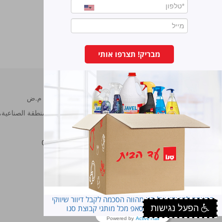
طاردة للباعوض
מבריק! תצרפו אותי
سانو مصانع برونوس م.ض
شارع هحراش 11 المنطقة الصناعية، ناڨي نئمان، هود هشارون.
هاتف:
7473222-09
فاكس:
7473233-09
סנו פרופשיונל
הרשמה למועדון של סנו מהווה הסכמה לקבל דיוור שיווקי
הפעל נגישות
במייל ובסמס ובוואטסאפ מכל מותגי קבוצת סנו
Powered by
ActiveTrail