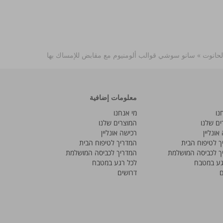
لحانوت
»
سانو سوشي قوالب ألومنيوم مع مقابض للإمساك بها
معلومات إضافية
נו
מי אנחנו
ים שלנו
המוצרים שלנו
אונליין
רכישה אונליין
ך לטיפוח הבית
המדריך לטיפוח הבית
ך לכביסה המושלמת
המדריך לכביסה המושלמת
גע במטבח
לכל רגע במטבח
ם
דרושים