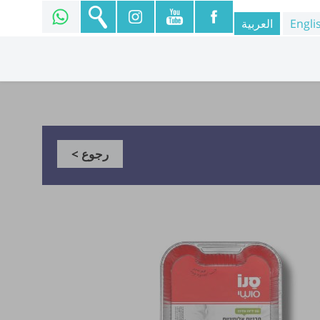
Engli
العربية
رجوع >