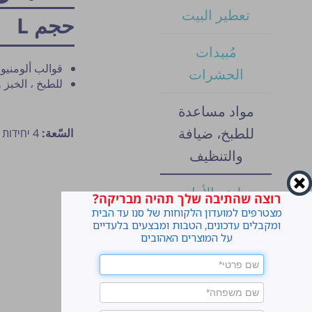
تعطير البيت
حجم L
مُبيدات
قوالب ألومنيو
الحشرات
للطبخ ، الخبز و
مواد مساعدة
للطبخ، ضيافة
السّعة:
4 יחידות בגודל 25X20 ס”מ
والتنظيف
تنظيف الأواني
רוצה שהתיבה שלך תהיה מבריקה?
מצטרפים למועדון הלקוחות של סנו עד הבית
ומקבלים עדכונים, הטבות ומבצעים בלעדיים
تنظيف البيت
על המוצרים האהובים
منتجات ورق
غسيل