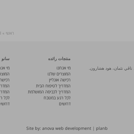
ראשי
»
ا
منتجات رائده
سانو
מי אנחנו
מי אנח
המוצרים שלנו
המוצר
רכישה אונליין
רכישה 
המדריך לטיפוח הבית
המדרי
המדריך לכביסה המושלמת
המדרי
לכל רגע במטבח
לכל ר
דרושים
דרושי
Site by: anova web development
|
planb