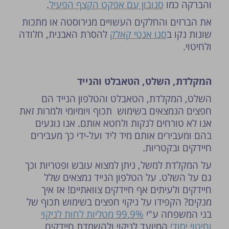
והברקה כמו
סנובון עם אפקט הקצף הפעיל
.
את הברזים והחלקים העשויים מנירוסטה או מתכות
שונות נקו ב
סנו אנטי קאלק
להסרת האבנית, חלודה
ולחיטוי.
המקלדת, השלט, הטאבלט והנייד
השלט, המקלדת, הטאבלט והטלפון הנייד הם
חפצים הנמצאים בשימוש תכוף ויומיומי ולמרות זאת
אנו לא טורחים לנקות ולחטא אותם. אנו נוגעים
בהם ומעבירים אותם מיד ליד ועל-ידי כך מעבירים
חיידקים ובקטריות.
על המקלדת למשל, ניתן למצוא עובש ופטריות וכך
גם על השלט. על הטלפון הנייד נמצאים שלל
חיידקים ולעיתים אף חיידקים צוואתיים! אז איך
מנקים? הקפידו על ניקוי חפצים בשימוש תכוף של
בני המשפחה ע"י
99.9% מטליות לחות לניקוי
וחיטוי יסודי
המיועד לניקוי ולהשמדת חיידקים.