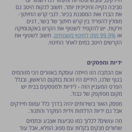
חיידקים, עובש ופטריות ותעזור לנו לשמור על
סביבה נקייה והיגיינית יותר. חשוב לנקות היטב גם
את הברז ואת המסננת בכיור. לגבי קרש החיתוך-
מומלץ להפריד בין קרש חיתוך של בשר, דגים
וירקות. יש להקפיד לשטוף את הקרש באקונומיקה
או
99.9% מתז לחיטוי משטחים
. חשוב לשטוף את
הקרשים היטב במים לאחר החיטוי.
ידיות ומפסקים
אם הכתבה הזו הייתה עוסקת באזורים הכי מזוהמים
בגוף שלנו, הידיים היו זוכות במקום הראשון, ובגלל
הפרט המעניין הזה - לידיות ולמפסקים בבית יש
מקום מפוקפק של כבוד.
מפסק האור בשירותים יהיה בדרך כלל עמוס חיידקים
אבל גם ידיות הדלתות וידית המקרר והתנור.
מה עושים? לכלוך כמו טביעות אצבע וכתמים
שחורים מנקים בקלות עם ספוג הפלא, אבל עוד