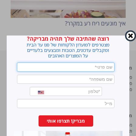
איך מונעים ריח רע במקרר?
רוצה שהתיבה שלך תהיה מבריקה?
ראשי
»
5 האזורים שהכי חשוב לנקות בבית
מצטרפים למועדון הלקוחות של סנו עד הבית
ומקבלים עדכונים, הטבות ומבצעים בלעדיים
על המוצרים האהובים
מוצרים מובילים
סנו
סנו ז'אוול סופר ג'ל
איך מנקים כתמים עקשניים?
סנו ז'אוול קצף ניקוי
לנקות חלונות עם חיוך
סנו ז'אוול אבקת ניקוי
עושים סדר בארון הנעליים
טיפים והמלצות מקצועיות לשימוש
במוצרים
מידע נוסף
סנו מפעלי ברונוס בע“מ
מבריק! תצרפו אותי
מפת אתר
החרש 11 נוה נאמן, הוד השרון
תנאי שימוש באתר
טל:
5743*