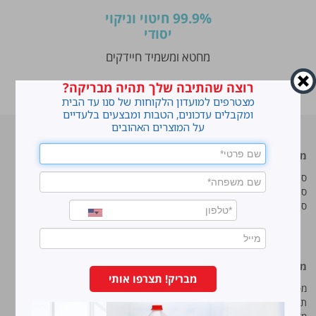
99.9% חיטוי וניקוי
יסודי
מחטא ומשמיד חיידקים
רוצה שהתיבה שלך תהיה מבריקה?
ראשי
»
שמירה על ההיגיינה – חמישה טיפים פשוטים ויעילים
מצטרפים למועדון הלקוחות של סנו עד הבית
ומקבלים עדכונים, הטבות ומבצעים בלעדיים
על המוצרים האהובים
מוצרים מובילים
סנו
סנו ז'אוול סופר ג'ל
איך מנקים כתמים עקשניים?
סנו ז'אוול קצף ניקוי
לנקות חלונות עם חיוך
סנו ז'אוול אבקת ניקוי
עושים סדר בארון הנעליים
טיפים והמלצות מקצועיות לשימוש
במוצרים
מידע נוסף
סנו מפעלי ברונוס בע“מ
מבריק! תצרפו אותי
מפת אתר
החרש 11 נוה נאמן, הוד השרון
תנאי שימוש באתר
טל:
5743*