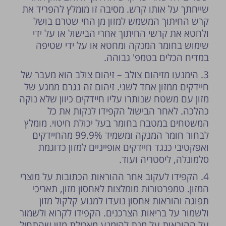
שייחתך על אותו קרש. מסיבה זו מומלץ להפריד את
קרש החיתוך המשמש למזון מן החי שטרם בושל
ולחטא את קרשי החיתוך אחרי הבישול או על ידי
שימוש בחומר המנקה ומחטא או על ידי שטיפה
במדיח הכלים בטמפ' גבוהה.
3. הימנעו מזיהום צולב – זיהום צולב הוא מעבר של
חיידקים ממזון אחד לשני. זיהום זה נגרם ממגע של
מזון עם משטח שנותרו עליו חיידקים כיוון שלא נוקה
כהלכה. לאחר הבישול הקפידו לנקות את כל
המשטחים במטבח בחומר בעל יכולת חיטוי. מומלץ
לבחור חומר המנקה ומשמיד 99.9% מהחיידקים
ואפקטיבי כנגד חיידקים אופייניים למזון כדוגמת
סלמונלה, ליסטריה ועוד.
4. הקפידו לעקוב אחר ההוראות הכתובות על מוצרי
המזון. טמפרטורות מומלצות לאחסון מזון, תאריכי
תפוגה והוראות אחסון נועדו למנוע קלקול מזון
ולשמור על בריאות הצרכנים. הקפידו לקרוא ולשמור
על ההוראות על מנת להימנע מאכילת מזון שהתחיל