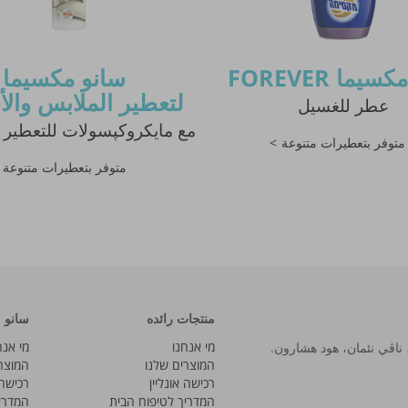
يما FOREVER
سانو مكسيما
لتعطير الملابس وال
عطر للغسيل
مع مايكروكپسولات للتعطير 
متوفر بتعطيرات متنوعة
متوفر بتعطيرات متنوعة
نشر النصيحة مشروط بموافقة مدير الم
منتجات رائده
سانو
מי אנחנו
מי אנח
המוצרים שלנו
המוצר
רכישה אונליין
רכישה 
המדריך לטיפוח הבית
המדרי