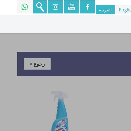
Engli
العربية
رجوع >