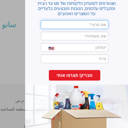
מצטרפים למועדון הלקוחות של סנו עד הבית
ומקבלים עדכונים, הטבות ומבצעים בלעדיים
על המוצרים האהובים
FOREVER
سانو مكس
لآلىء معطّرة للغسيل
برائحة قوية جدا
متوفر بتعطيرات متنوعة
מבריק! תצרפו אותי
سانو مصانع برونوس م.ض
شارع هحراش 11 المنطقة الصناعية، ناڨي نئمان، هود هشارون.
هاتف:
7473222-09
فاكس:
7473233-09