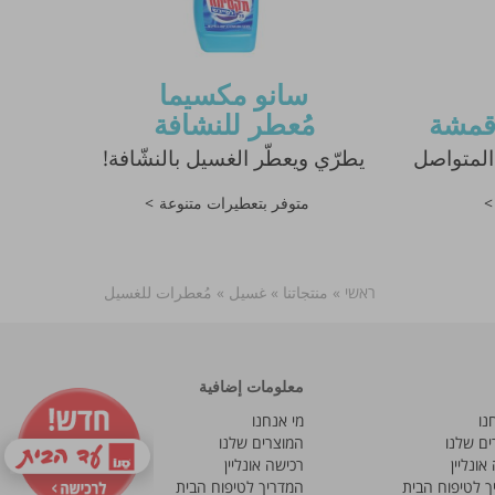
سانو مكسيما
أقمشة
مُعطر للنشافة
المتواصل
يطرّي ويعطّر الغسيل بالنشّافة!
متوفر بتعطيرات متنوعة
ראשי
»
منتجاتنا
»
غسيل
»
مُعطرات للغسيل
وقع.
معلومات إضافية
נו
מי אנחנו
ים שלנו
המוצרים שלנו
אונליין
רכישה אונליין
ך לטיפוח הבית
המדריך לטיפוח הבית