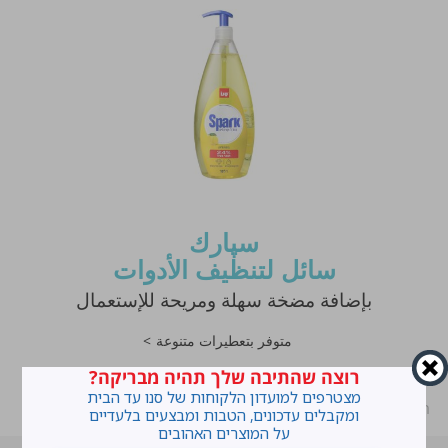
سپارك
سائل لتنظيف الأدوات
بإضافة مضخة سهلة ومريحة للإستعمال
متوفر بتعطيرات متنوعة
רוצה שהתיבה שלך תהיה מבריקה?
מצטרפים למועדון הלקוחות של סנו עד הבית
ראשי
»
منتجاتنا
»
تنظيف الأواني
»
غسل الأواني
ומקבלים עדכונים, הטבות ומבצעים בלעדיים
על המוצרים האהובים