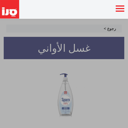
رجوع >
غسل الأواني