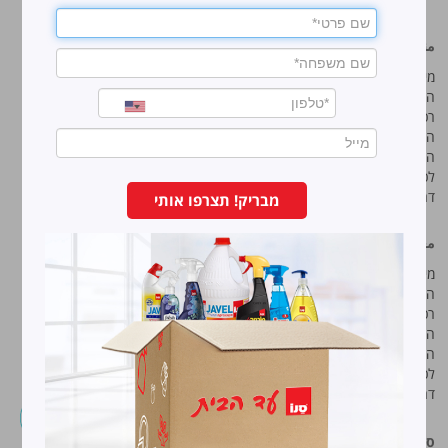
منتجات رائده
سانو
מי אנחנו
מי אנחנו
המוצרים שלנו
המוצרים שלנו
רכישה אונליין
רכישה אונליין
המדריך לטיפוח הבית
המדריך לטיפוח הבית
המדריך לכביסה המושלמת
המדריך לכביסה המושלמת
לכל רגע במטבח
לכל רגע במטבח
דרושים
דרושים
מבריק! תצרפו אותי
معلومات إضافية
سانو مصانع برونوس م.ض
מי אנחנו
شارع هحراش 11 المنطقة
המוצרים שלנו
الصناعية، ناڨي نئمان، هود هشارون.
רכישה אונליין
هاتف:
7473222-09
המדריך לטיפוח הבית
המדריך לכביסה המושלמת
فاكس:
7473233-09
לכל רגע במטבח
דרושים
סנו פרופשיונל