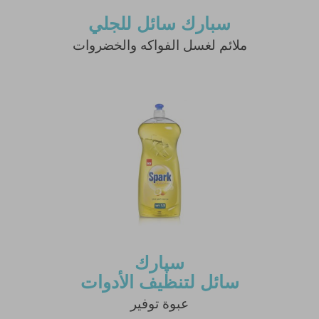
سبارك سائل للجلي
ملائم لغسل الفواكه والخضروات
نشر النصيحة مشروط بموافقة مدير الموقع.
سپارك
سائل لتنظيف الأدوات
عبوة توفير