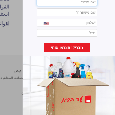
القوا
استثن
لقواع
מבריק! תצרפו אותי
سانو مصانع برونوس م.ض
شارع هحراش 11 المنطقة الصناعية، ناڨي نئمان، هود هشارون.
هاتف:
7473222-09
فاكس:
7473233-09