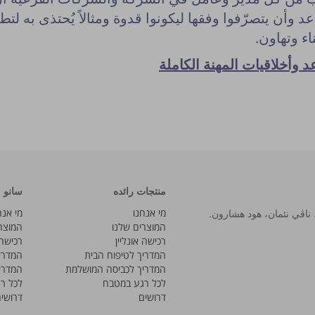
عد وأن يتصرّفوا وفقها ليكونوا قدوة ومثالاً يُحتذى به لت
اء وتهاون.
د وأخلاقيات المهنة الكاملة
منتجات رائده
سانو
מי אנחנו
מי אנח
המוצרים שלנו
המוצר
רכישה אונליין
רכישה 
המדריך לטיפוח הבית
המדרי
המדריך לכביסה המושלמת
המדרי
לכל רגע במטבח
לכל ר
דרושים
דרושי