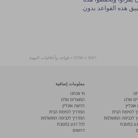
طبيق هذه القواعد بدون
ראשי
»
אודות
»
قواعد وأخلاقيات المهنة
معلومات إضافية
נו
מי אנחנו
ים שלנו
המוצרים שלנו
אונליין
רכישה אונליין
ך לטיפוח הבית
המדריך לטיפוח הבית
ך לכביסה המושלמת
המדריך לכביסה המושלמת
גע במטבח
לכל רגע במטבח
ם
דרושים