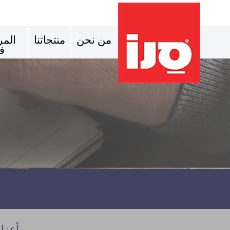
من نحن
منتجاتنا
المر
ف
أعزاء