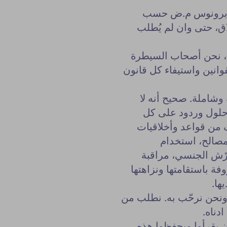
ع برونوس م.ض حسب
لاق، حتى وان لم يُطلب
نا، نحن أصحاب السيطرة
قوانين واستيفاء كل قانون
 وشاملة. صحيح أنه لا
 حلول وردود على كل
ف من قواعد وأخلاقيات
مصالح، استخدام
حرّش الجنسي، مراقبة
فة باستقامتها ونزاهتها
ها.
 ونحن نرحّب به. نطلب من
وقع.
ادناه.
يقرأوا ويحفظوا هذه