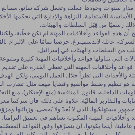
مدار سنوات وجودها عملت وتعمل شركة سانو، مصان
م الأساسية للاستقامة، النزاهة والإدارة التي تحكمها الأخ
ذلك رسميًا من قِبَل السلطات والهيئات.
أن هذه القواعد وأخلاقيات المهنة لم تكن خطّية، ولكن
شركة، عائلة لاندسبݒرݞ، حرصنا تمامًا على الإلتزام بال
ب من السلطات والهيئات في إسرائيل.
لات التي تتناولها قواعد وأخلاقيات المهنة كثيرة ومتنوعة
قواعد وأخلاقيات المهنة التي تعطي القدرة على تقديم
لة والأحداث التي تطرأ خلال العمل اليومي، ولكن الهد
ة هو تنظيم وضبط مواضيع وقضايا مهمة مثل: تضارب ال
ومات الداخلية، قانون المنافسة (منع الإحتكار)، منع الت
بات والتقارير الماليّة. علاوة على ذلك، فان شركتنا معرو
جمهور مستهلكيها، الذي لا يُعدّ ولا يُحصى، وزبائنها ومزوّدي
 وأخلاقيات المهنة المكتوبة تساهم في تعميق التزامنا،
نشر النصيحة مشروط بموافقة مدير الم
عاملينا، أينما يكونوا، أن يتصرّفوا وفق القواعد المفصّلة 
 من كل مدير وعامل في الشركة والشركات الفرعية أن 