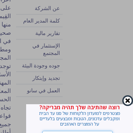
على 
عن الشركة
القِي
كلمة المدير العام
منها 
صحيح 
تقارير مالية
في ال
الإستثمار في
ومطل
المجتمع
المجا
جوده وجودة البيئة
توجد 
الأسئ
تجديد وإبتكار
المهن
العمل في سانو
المعل
الحسا
تجاه 
רוצה שהתיבה שלך תהיה מבריקה?
מצטרפים למועדון הלקוחות של סנו עד הבית
قواعد
ומקבלים עדכונים, הטבות ומבצעים בלעדיים
جميع 
על המוצרים האהובים
أطلب