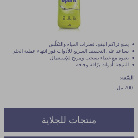
يمنع تراكم البقع، قطرات المياه والتكلّس
يساعد على التجفيف السريع للأدوات فور انتهاء عملية الجلي
بعبوة مع غطاء يسحب ومريح للإستعمال
النتيجة: أدوات برّاقة وجافة
السّعة:
700 مل
نشر النصيحة مشروط بموافقة مدير الموقع.
منتجات للجلاية