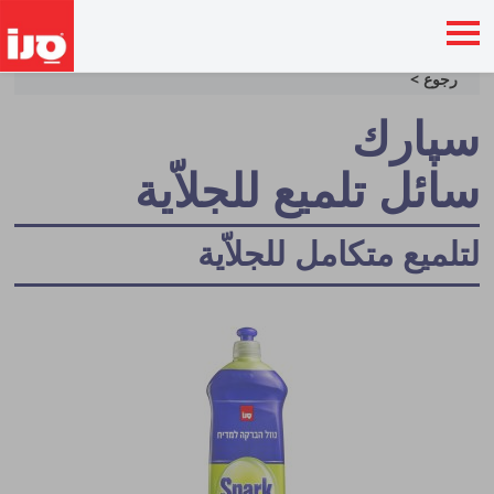
رجوع >
سپارك
سائل تلميع للجلاّية
لتلميع متكامل للجلاّية