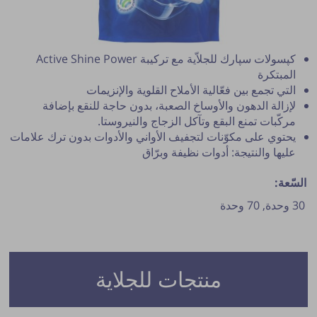
كپسولات سپارك للجلاّية مع تركيبة Active Shine Power
المبتكرة
التي تجمع بين فعّالية الأملاح القلوية والإنزيمات
لإزالة الدهون والأوساخ الصعبة، بدون حاجة للنقع بإضافة
مركّبات تمنع البقع وتآكل الزجاج والنيروستا.
يحتوي على مكوّنات لتجفيف الأواني والأدوات بدون ترك علامات
عليها والنتيجة: أدوات نظيفة وبرّاق
السّعة:
30 وحدة,
70 وحدة
نشر النصيحة مشروط بموافقة مدير الموقع.
منتجات للجلاية