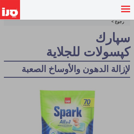
رجوع >
سپارك
كپسولات للجلاية
لإزالة الدهون والأوساخ الصعبة