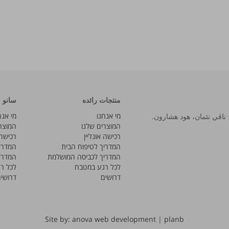
منتجات رائده
سانو
מי אנחנו
מי אנח
המוצרים שלנו
המוצר
רכישה אונליין
רכישה 
המדריך לטיפוח הבית
המדרי
המדריך לכביסה המושלמת
המדרי
לכל רגע במטבח
לכל ר
דרושים
דרושי
Site by: anova web development
|
planb