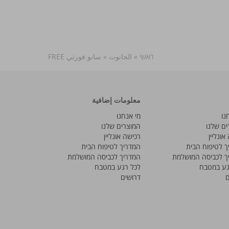
ראשי
»
الحانوت
»
سانو فورتي FREE
معلومات إضافية
נו
מי אנחנו
ים שלנו
המוצרים שלנו
אונליין
רכישה אונליין
ך לטיפוח הבית
המדריך לטיפוח הבית
ך לכביסה המושלמת
המדריך לכביסה המושלמת
גע במטבח
לכל רגע במטבח
ם
דרושים