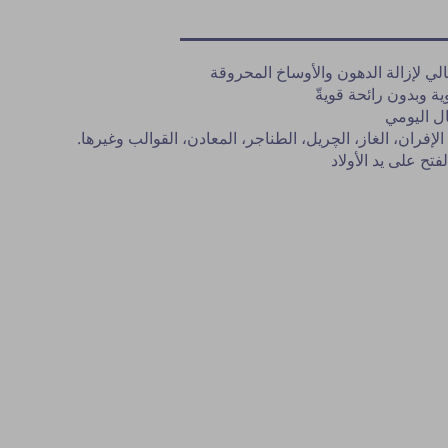
لي لإزالة الدهون والأوساخ المحروقة
ة وبدون رائحة قويةّ
ال اليومي
لإفران، الغاز، الچريل، الطناجر، المعادن، القوالب وغيرها.
فتح على يد الأولاد
نشر النصيحة مشروط بموافقة مدير الم