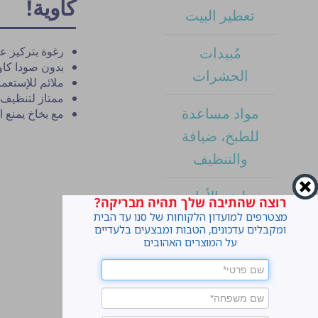
كاوية!
تعطير البيت
مُبيدات
رغوة بتركيز عا
بدون صودا كاوي
الحشرات
ملائم للإستعم
ممتاز لتنظيف ا
مواد مساعدة
مع بخاخ يمنع ال
للطبخ، ضيافة
والتنظيف
تنظيف الأواني
רוצה שהתיבה שלך תהיה מבריקה?
מצטרפים למועדון הלקוחות של סנו עד הבית
ומקבלים עדכונים, הטבות ומבצעים בלעדיים
تنظيف البيت
על המוצרים האהובים
منتجات ورق
غسيل