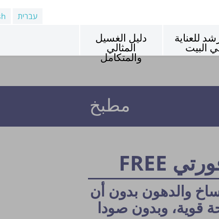
עברית
sh
شد للعناية
دليل الغسيل
ي البيت
المثالي
والمتكامل
مطبخ
تي FREE
ساخ والدهون بدون
أن
ة قوية، وبدون صودا