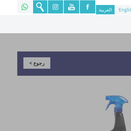
Engli
العربية
رجوع >