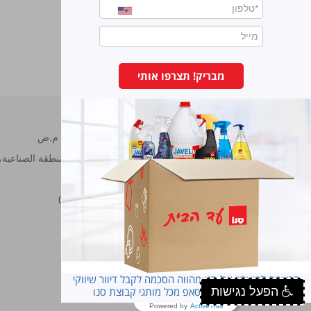
طاردة للباعوض
מבריק! תצרפו אותי
سانو مصانع برونوس م.ض
شارع هحراش 11 المنطقة الصناعية، ناڨي نئمان، هود هشارون.
هاتف:
7473222-09
فاكس:
7473233-09
סנו פרופשיונל
הרשמה למועדון של סנו מהווה הסכמה לקבל דיוור שיווקי
הפעל נגישות
במייל ובסמס ובוואטסאפ מכל מותגי קבוצת סנו
Powered by
ActiveTrail