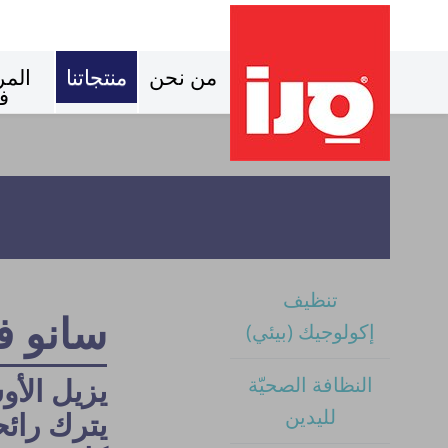
من نحن
منتجاتنا
المر
ف
تنظيف
سانو فور
إكولوجيك (بيئي)
يزيل الأو
النظافة الصحيّة
لليدين
يترك رائح