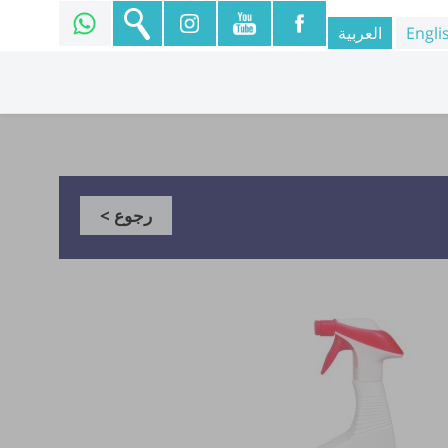
Engli
العربية
رجوع >