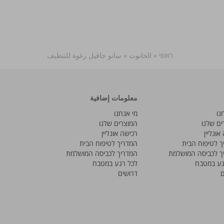
ראשי
»
الحانوت
»
سانو جاڤيل رغوة للتنظيف
معلومات إضافية
נו
מי אנחנו
ים שלנו
המוצרים שלנו
אונליין
רכישה אונליין
ך לטיפוח הבית
המדריך לטיפוח הבית
ך לכביסה המושלמת
המדריך לכביסה המושלמת
גע במטבח
לכל רגע במטבח
ם
דרושים