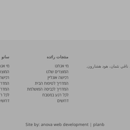
منتجات رائده
سانو
מי אנחנו
מי אנח
המוצרים שלנו
המוצר
רכישה אונליין
רכישה 
המדריך לטיפוח הבית
המדרי
המדריך לכביסה המושלמת
המדרי
לכל רגע במטבח
לכל ר
דרושים
דרושי
Site by: anova web development
|
planb