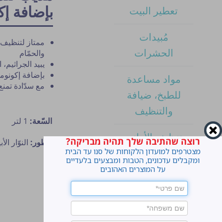
بإضافة إك
تعطير البيت
مُبيدات
ممتاز لتنظيف 
الحشرات
والحمّام
يبيد الجراثيم،
بإضافة إكونومي
مواد مساعدة
مع سدّادة تمنع 
للطبخ، ضيافة
والتنظيف
السّعة:
1 لتر
تنظيف الأواني
רוצה שהתיבה שלך תהיה מבריקה?
عطور:
النوّار الأ
מצטרפים למועדון הלקוחות של סנו עד הבית
ומקבלים עדכונים, הטבות ומבצעים בלעדיים
تنظيف البيت
על המוצרים האהובים
منتجات ورق
غسيل