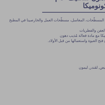
ونوميكا
المسطّحات، المغاسل، مسطّحات العمل والخارصينا في المطبخ
 العفن والفطريات
كا مع مادة فعالة مُذيب دهون
فتح العبوة واستعمالها من قبل الأولاد.
بيض,
لڨندر,
ليمون
نشر النصيحة مشروط بموافقة مدير الم