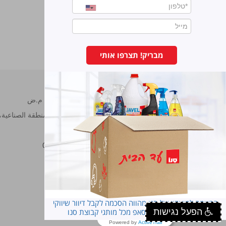
طاردة للباعوض
מבריק! תצרפו אותי
سانو مصانع برونوس م.ض
شارع هحراش 11 المنطقة الصناعية، ناڨي نئمان، هود هشارون.
هاتف:
7473222-09
فاكس:
7473233-09
סנו פרופשיונל
הרשמה למועדון של סנו מהווה הסכמה לקבל דיוור שיווקי
הפעל נגישות
במייל ובסמס ובוואטסאפ מכל מותגי קבוצת סנו
Powered by
ActiveTrail