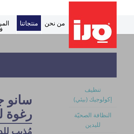
من نحن
منتجاتنا
المر
ف
تنظيف
سانو ج
إكولوجيك (بيئي)
رغوة ل
النظافة الصحيّة
لليدين
مُذيب لل