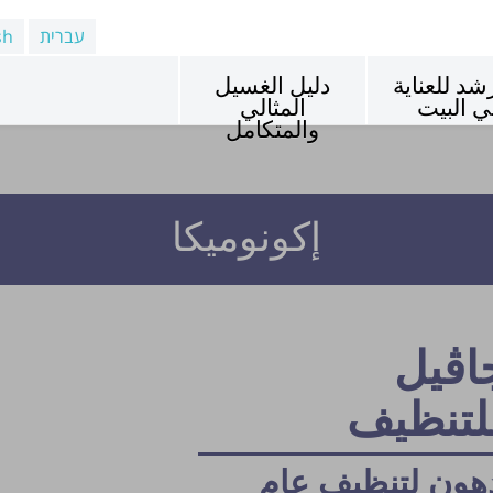
עברית
sh
شد للعناية
دليل الغسيل
ي البيت
المثالي
والمتكامل
إكونوميكا
اڤيل
لتنظيف
دهون لتنظيف عام