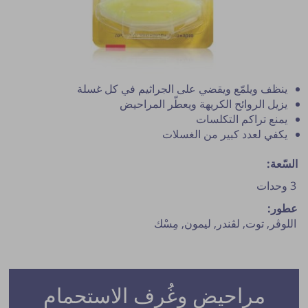
ينظف ويلمّع ويقضي على الجراثيم في كل غسلة
يزيل الروائح الكريهة ويعطّر المراحيض
يمنع تراكم التكلسات
يكفي لعدد كبير من الغسلات
السّعة:
3 وحدات
عطور:
نشر النصيحة مشروط بموافقة مدير الموقع.
اللوڨر,
توت,
لڨندر,
ليمون,
مِسْك
مراحيض وغُرف الاستحمام