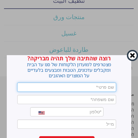
تنظيف البيت
منتجات ورق
غسيل
طاردة للباعوض
רוצה שהתיבה שלך תהיה מבריקה?
מצטרפים למועדון הלקוחות של סנו עד הבית
ראשי
»
الحانوت
»
سانوبون – صابون لمقعد الحمّام
ומקבלים עדכונים, הטבות ומבצעים בלעדיים
על המוצרים האהובים
منتجات رائده
سانو
מי אנחנו
מי אנחנו
המוצרים שלנו
המוצרים שלנו
רכישה אונליין
רכישה אונליין
המדריך לטיפוח הבית
המדריך לטיפוח הבית
המדריך לכביסה המושלמת
המדריך לכביסה המושלמת
לכל רגע במטבח
לכל רגע במטבח