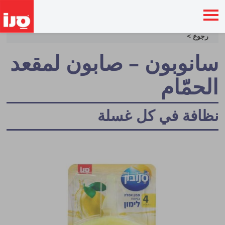
رجوع >
سانوبون – صابون لمقعد
الحمّام
نظافة في كل غسلة